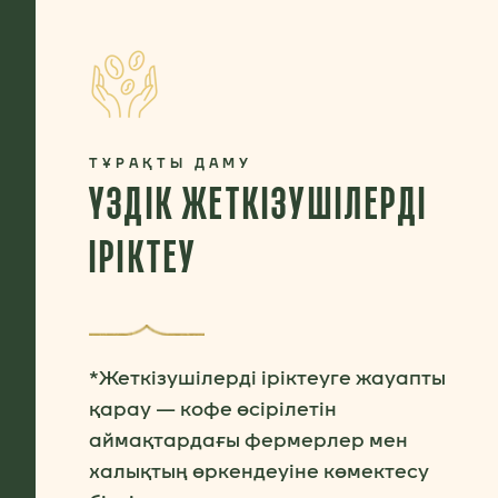
ТҰРАҚТЫ ДАМУ
ҮЗДІК ЖЕТКІЗУШІЛЕРДІ
ІРІКТЕУ
*Жеткізушілерді іріктеуге жауапты
қарау — кофе өсірілетін
аймақтардағы фермерлер мен
халықтың өркендеуіне көмектесу