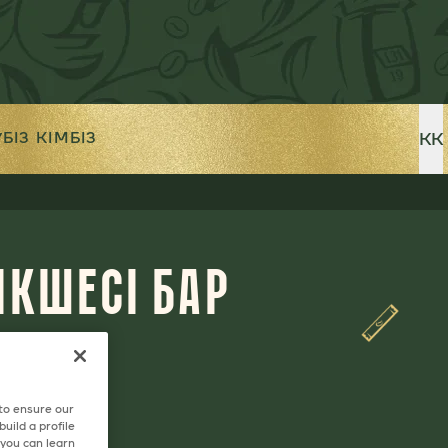
KK
БІЗ КІМБІЗ
У
ІКШЕСІ БАР
CINO
 to ensure our
uild a profile
 you can learn