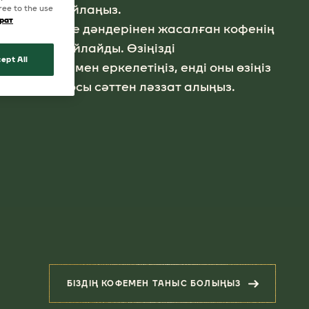
ге ләззат сыйлаңыз.
ree to the use
рат
ктелген кофе дәндерінен жасалған кофенің
ыз рахат сыйлайды. Өзіңізді
ept All
 шыныаяғымен еркелетіңіз, енді оны өзіңіз
пен бірге осы сәттен ләззат алыңыз.
БІЗДІҢ КОФЕМЕН ТАНЫС БОЛЫҢЫЗ
(ІЛЕСПЕ ӨНІМДЕР)