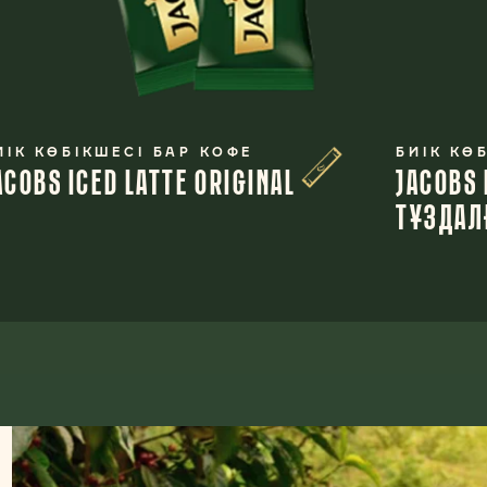
ИІК КӨБІКШЕСІ БАР КОФЕ
БИІК КӨ
ACOBS ICED LATTE ORIGINAL
JACOBS 
ТҰЗДАЛ