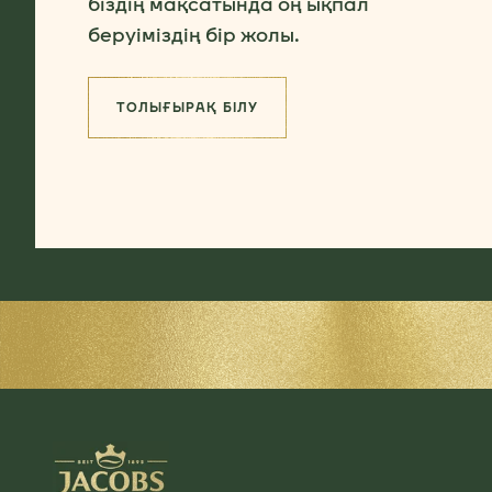
біздің мақсатында оң ықпал
беруіміздің бір жолы.
ТОЛЫҒЫРАҚ БІЛУ
(ҮЗДІК ЖЕТКІЗУШІЛЕРДІ ІРІКТЕУ)