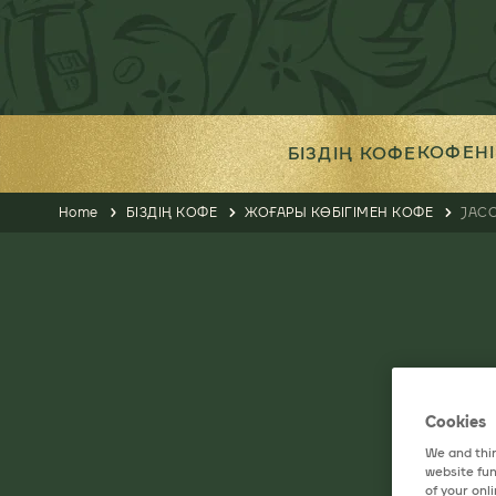
КОФЕН
БІЗДІҢ КОФЕ
Home
БІЗДІҢ КОФЕ
ЖОҒАРЫ КӨБІГІМЕН КОФЕ
JAC
Cookies
We and thir
website fun
of your onl