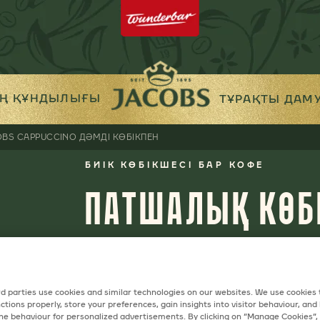
ІҢ ҚҰНДЫЛЫҒЫ
ТҰРАҚТЫ ДАМ
OBS CAPPUCCINO ДӘМДІ КӨБІКПЕН
БИІК КӨБІКШЕСІ БАР КОФЕ
ПАТШАЛЫҚ КӨБ
JACOBS CAPPUC
d parties use cookies and similar technologies on our websites. We use cookies
ctions properly, store your preferences, gain insights into visitor behaviour, and b
ine behaviour for personalized advertisements. By clicking on “Manage Cookies”,