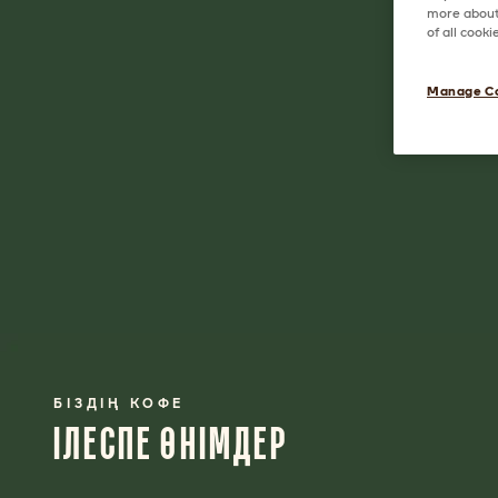
more about 
of all cook
Manage C
БІЗДІҢ КОФЕ
ІЛЕСПЕ ӨНІМДЕР