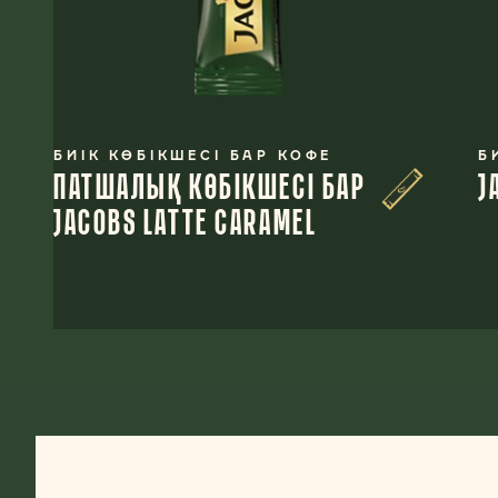
БИІК КӨБІКШЕСІ БАР КОФЕ
Б
ПАТШАЛЫҚ КӨБІКШЕСІ БАР
J
JACOBS LATTE CARAMEL