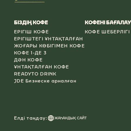
БІЗДІҢ КОФЕ
КОФЕНІ БАҒАЛАУ
ЕРІГІШ КОФЕ
КОФЕ ШЕБЕРЛІГІ
ЕРІГІШТЕГІ ҰНТАҚТАЛҒАН
ЖОҒАРЫ КӨБІГІМЕН КОФЕ
КОФЕ 1-ДЕ 3
ДӘН КОФЕ
ҰНТАҚТАЛҒАН КОФЕ
READYTO DRINK
JDE Бизнеске арналған
Елді таңдау:
ЖАҺАНДЫҚ САЙТ