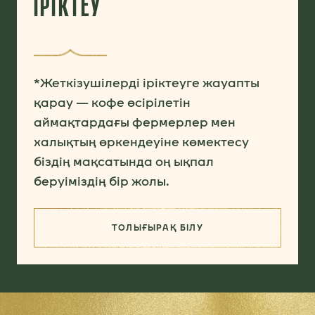
ІРІКТЕУ
*Жеткізушілерді іріктеуге жауапты
қарау — кофе өсірілетін
аймақтардағы фермерлер мен
халықтың өркендеуіне көмектесу
біздің мақсатында оң ықпал
беруіміздің бір жолы.
ТОЛЫҒЫРАҚ БІЛУ
(ҮЗДІК ЖЕТКІЗУШІЛЕРДІ ІРІКТЕУ