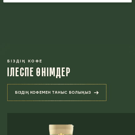
БІЗДІҢ КОФЕ
ІЛЕСПЕ ӨНІМДЕР
БІЗДІҢ КОФЕМЕН ТАНЫС БОЛЫҢЫЗ
(ІЛЕСПЕ ӨНІМДЕР)