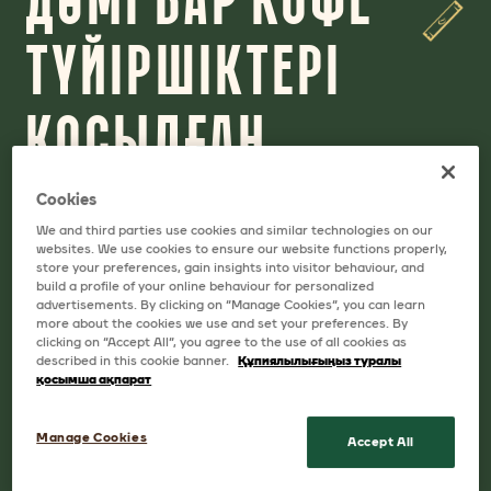
ТҮЙІРШІКТЕРІ
ҚОСЫЛҒАН
JACOBS
Cookies
We and third parties use cookies and similar technologies on our
websites. We use cookies to ensure our website functions properly,
store your preferences, gain insights into visitor behaviour, and
Орман жаңғағының дәмі бар 1-де 3
build a profile of your online behaviour for personalized
advertisements. By clicking on “Manage Cookies”, you can learn
тұрпатындағы жаңа Jacobs Monarch. Кофе
more about the cookies we use and set your preferences. By
clicking on “Accept All”, you agree to the use of all cookies as
дәндерінің дәмі мен хош иісін сақтайтын
described in this cookie banner.
Құпиялылығыңыз туралы
Jacobs табиғи кофесінің түйірлері, және де
қосымша ақпарат
әрбір шыныаяқтағы теңгерім және тәттілік.
Jacobs Monarch 1-де 3 – бұл кофе
Manage Cookies
Accept All
ләззатының тұтастай шыныаяғы!