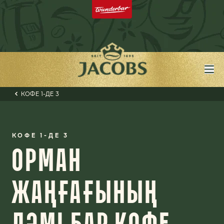
КОФЕ 1-ДЕ 3
КОФЕ 1-ДЕ 3
ОРМАН
ЖАҢҒАҒЫНЫҢ
ДӘМІ БАР КОФЕ