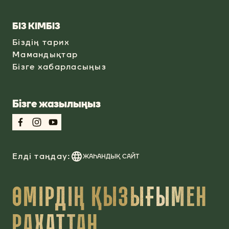
БІЗ КІМБІЗ
Біздің тарих
Мамандықтар
Бізге хабарласыңыз
Бізге жазылыңыз
Елді таңдау:
ЖАҺАНДЫҚ САЙТ
ӨМІРДІҢ ҚЫЗЫҒЫМЕН
РАХАТТАН