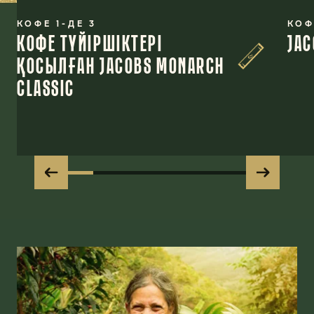
КОФЕ 1-ДЕ 3
КОФ
КОФЕ ТҮЙІРШІКТЕРІ
JAC
ҚОСЫЛҒАН JACOBS MONARCH
CLASSIC