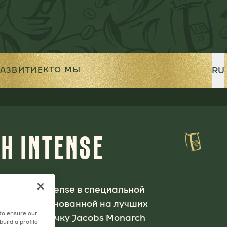
RU
КТО МЫ
РАЗВИТИЕ
H INTENSE
 Monarch Intense в специальной
х зерен, основанной на лучших
 to ensure our
товьте чашечку Jacobs Monarch
uild a profile