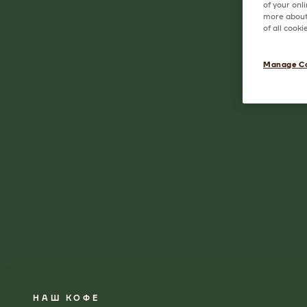
of your onl
more about 
of all cook
Manage C
НАШ КОФЕ