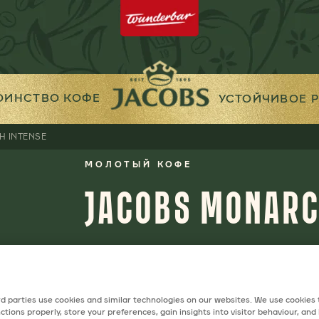
ОИНСТВО КОФЕ
УСТОЙЧИВОЕ 
 INTENSE
МОЛОТЫЙ КОФЕ
JACOBS MONARC
Секрет крепкого вкуса Jacobs
интенсивной обжарке кофейны
d parties use cookies and similar technologies on our websites. We use cookies
итальянских традициях. Приго
ctions properly, store your preferences, gain insights into visitor behaviour, and b