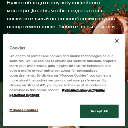
Нужно обладать ноу-хау кофейного
мастера Jacobs, чтобы создать столь
восхитительный по разнообразию вкусов
ассортимент кофе. Любите ли вы помол и
блеск цельных зерен и фильтрацию или
насыщенность эспрессо. Налейте себе
Cookies
чашечку, как нравится вам.
We and third parties use cookies and similar technologies on our
websites. We use cookies to ensure our website functions properly,
store your preferences, gain insights into visitor behaviour, and
build a profile of your online behaviour for personalized
advertisements. By clicking on “Manage Cookies”, you can learn
more about the cookies we use and set your preferences. By
clicking on “Accept All”, you agree to the use of all cookies as
described in this cookie banner.
Құпиялылығыңыз туралы
қосымша ақпарат
Manage Cookies
Accept All